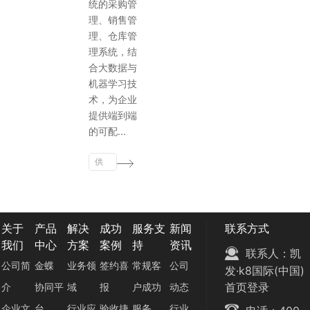
统的采购管
理、销售管
理、仓库管
理系统，结
合大数据与
机器学习技
术，为企业
提供端到端
的可配...
供
应
链
云
关于
产品
解决
成功
服务支
新闻
联系方式
我们
中心
方案
案例
持
资讯
联系人：凯
公司简
金蝶
业务领
签约喜
常规客
公司
发·k8国际(中国)
首页登录
介
协同平
域
报
户成功
动态
企业文
台
行业应
验收捷
服务
行业