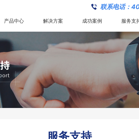
联系电话：
40
产品中心
解决方案
成功案例
服务支
服务支持