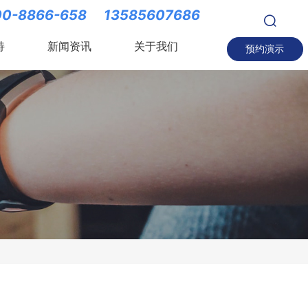
0-8866-658
13585607686
持
新闻资讯
关于我们
预约演示