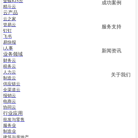
金蝶KIS云
钉钉
成功案例
精斗云
飞书
云产品
易快报
云之家
i人事
管易云
服务支持
解决方案
钉钉
业务领域
飞书
财务云
易快报
税务云
i人事
新闻资讯
人力云
业务领域
制造云
财务云
供应链云
税务云
人力云
全渠道云
关于我们
制造云
报销云
供应链云
电商云
全渠道云
协同云
报销云
行业应用
电商云
批发与零售
协同云
服务业
行业应用
制造业
批发与零售
建筑与房地产
服务业
交通与物流
制造业
快速消费品
建筑与房地产