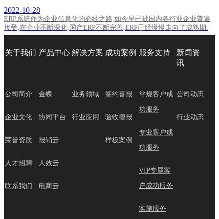
2022-10-28
ERP系统作为企业信息化的必经之路,如今早已被国内各行业企业普遍
接受,在企业不断深化,国产ERP不断完善,ERP已经慢慢走向了成熟期.
关于我们
产品中心
解决方案
成功案例
服务支持
新闻资
讯
公司简介
金蝶
业务领域
签约喜报
常规客户成
公司动态
功服务
企业文化
协同平台
行业应用
验收捷报
行业动态
专业客户成
荣誉资质
报销云
样板案例
功服务
人才招聘
人效云
VIP专属客
户成功服务
联系我们
电商云
实施服务