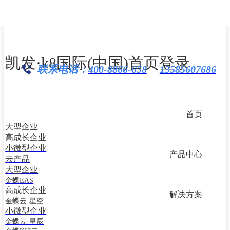
产品中心
大型企业
凯发·k8国际(中国)首页登录
高成长企业
联系电话：
400-8866-658
13585607686
小微型企业
云产品
首页
产品中心
大型企业
首页
金蝶EAS
大型企业
高成长企业
高成长企业
金蝶云·星空
小微型企业
产品中心
小微型企业
云产品
金蝶云·星辰
大型企业
金蝶KIS云
金蝶EAS
精斗云
高成长企业
解决方案
云产品
金蝶云·星空
小微型企业
云之家
管易云
金蝶云·星辰